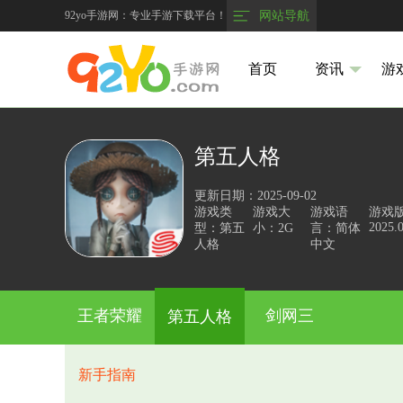
92yo手游网：专业手游下载平台！
网站导航
首页
资讯
游
第五人格
更新日期：2025-09-02
游戏类
游戏大
游戏语
游戏
2025.
型：第五
小：2G
言：简体
人格
中文
王者荣耀
剑网三
第五人格
新手指南