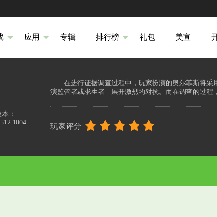
戏
应用
专辑
排行榜
礼包
美宣
在进行证据调查过程中，玩家扮演的奥尔菲斯将采
演监管者或求生者，展开激烈的对抗。而在调查的过程，
版本：
0512.1004
玩家评分