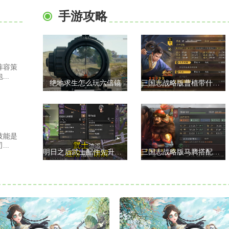
手游攻略
阵容策
..
绝地求生怎么玩六倍镜
三国志战略版曹植带什么战法
技能是
..
明日之后武士配件先升哪个
三国志战略版马腾搭配什么战法