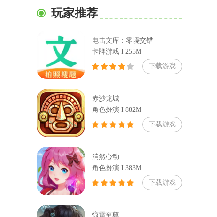
玩家推荐
电击文库：零境交错
卡牌游戏 I 255M
下载游戏
赤沙龙城
角色扮演 I 882M
下载游戏
消然心动
角色扮演 I 383M
下载游戏
惊雷至尊