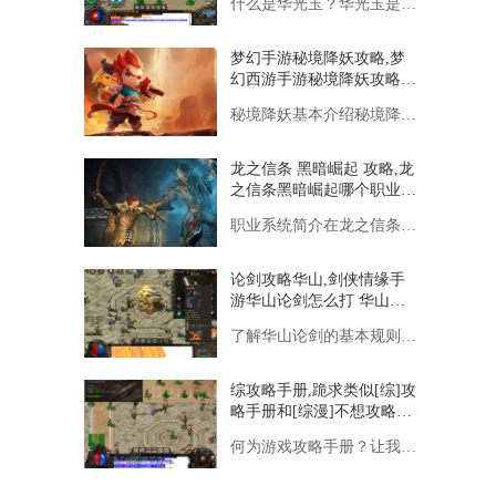
什么是华光玉？华光玉是一种在游戏世界中极为珍稀的宝石，它拥有
梦幻手游秘境降妖攻略,梦
幻西游手游秘境降妖攻略是
什么？
秘境降妖基本介绍秘境降妖是梦幻西游手游中的一个日常挑战活动，
龙之信条 黑暗崛起 攻略,龙
之信条黑暗崛起哪个职业最
厉害 龙之信条职业选择推
职业系统简介在龙之信条：黑暗崛起中，职业（或称Vocatio
荐
论剑攻略华山,剑侠情缘手
游华山论剑怎么打 华山论
剑打法攻略详解
了解华山论剑的基本规则华山论剑是一种以排位制进行的比赛，玩家
综攻略手册,跪求类似[综]攻
略手册和[综漫]不想攻略的
攻略者的小说。太好看了，
何为游戏攻略手册？让我们明确一下什么是游戏攻略手册。游戏攻略
看完这些就综漫书荒了qwq