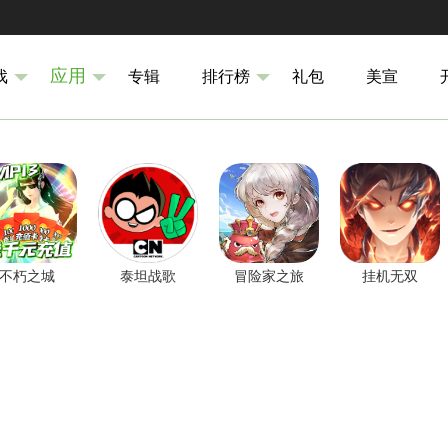
应用
戏
专辑
排行榜
礼包
美宣
不朽之城
泰坦战歌
冒险家之旅
挂机无双