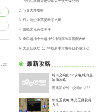
1. 刀剑兵器谱登场荣耀大天使火爆公测
2. 节奏大师攻略
载
3. 权力与纷争英灵殿怎么玩
4. 破晓之光英雄测评
5. 全民超神小米超神战神凯露阵容搭配攻略
6. 大唐仙妖劫飞升特权新手攻略每日必做活动
最新攻略
，难
纯白交响曲psp攻略,纯白交
响曲攻略
游戏简介纯白交响曲讲述了主角桐生将牙和几位女主人公在音乐学院
华光玉攻略,华光玉目获得
方法