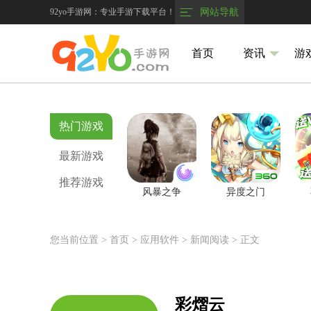
92yo手游网：专业手游下载平台！
网站导航
首页
资讯
游
热门游戏
最新游戏
推荐游戏
风暴之争
异度之门
您当前位置 >
首页
>
应用软件
> 新闻阅读
> 正文
彩熠云